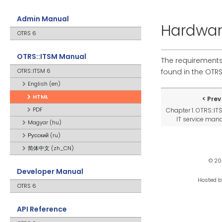
Admin Manual
Hardwar
OTRS 6
OTRS::ITSM Manual
The requirements
OTRS::ITSM 6
found in the OTR
English (en)
HTML
Prev
PDF
Chapter 1. OTRS::IT
IT service ma
Magyar (hu)
Русский (ru)
简体中文 (zh_CN)
© 20
Developer Manual
Hosted 
OTRS 6
API Reference